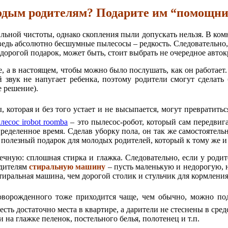
одым родителям? Подарите им “помощник
льной чистоты, однако скопления пыли допускать нельзя. В ком
 ведь абсолютно бесшумные пылесосы – редкость. Следовательно,
рогой подарок, может быть, стоит выбрать не очередное автокр
, а в настоящем, чтобы можно было послушать, как он работает
й звук не напугает ребенка, поэтому родители смогут сделат
 решение).
 которая и без того устает и не высыпается, могут превратит
есос irobot roomba
– это пылесос-робот, который сам передвига
пределенное время. Сделав уборку пола, он так же самостоятел
ь полезный подарок для молодых родителей, который к тому же и
ечную: сплошная стирка и глажка. Следовательно, если у роди
одителям
стиральную машину
– пусть маленькую и недорогую, 
тиральная машина, чем дорогой столик и стульчик для кормлени
новорожденного тоже приходится чаще, чем обычно, можно п
 есть достаточно места в квартире, а дарители не стеснены в сре
 на глажке пеленок, постельного белья, полотенец и т.п.