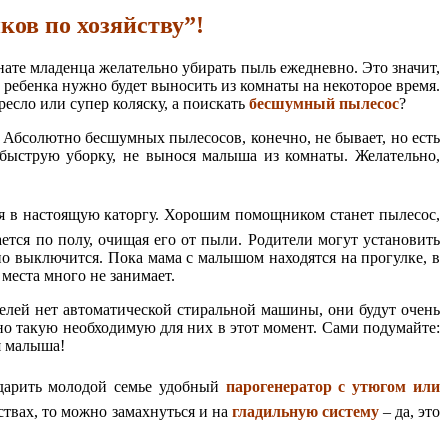
ов по хозяйству”!
нате младенца желательно убирать пыль ежедневно. Это значит,
 ребенка нужно будет выносить из комнаты на некоторое время.
есло или супер коляску, а поискать
бесшумный пылесос
?
. Абсолютно бесшумных пылесосов, конечно, не бывает, но есть
ь быструю уборку, не вынося малыша из комнаты. Желательно,
ься в настоящую каторгу. Хорошим помощником станет пылесос,
ется по полу, очищая его от пыли. Родители могут установить
ьно выключится. Пока мама с малышом находятся на прогулке, в
 места много не занимает.
телей нет автоматической стиральной машины, они будут очень
но такую необходимую для них в этот момент. Сами подумайте:
я малыша!
одарить молодой семье удобный
парогенератор с утюгом или
дствах, то можно замахнуться и на
гладильную систему
– да, это