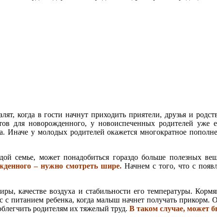
лят, когда в гости начнут приходить приятели, друзья и родств
ентов для новорожденного, у новоиспеченных родителей уже е
а. Иначе у молодых родителей окажется многократное пополнен
дой семье, может понадобиться гораздо больше полезных вещ
жденного – нужно смотреть шире.
Начнем с того, что с появ
ртиры, качестве воздуха и стабильности его температуры. Кор
с с питанием ребенка, когда малыш начнет получать прикорм. 
облегчить родителям их тяжелый труд.
В таком случае, может б