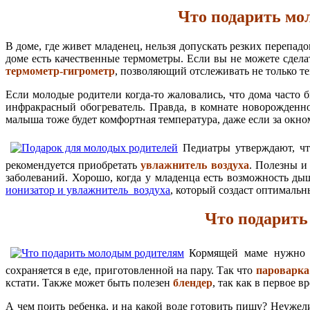
Что подарить мо
В доме, где живет младенец, нельзя допускать резких перепад
доме есть качественные термометры. Если вы не можете сдел
термометр-гигрометр
, позволяющий отслеживать не только те
Если молодые родители когда-то жаловались, что дома часто 
инфракрасный обогреватель. Правда, в комнате новорожденно
малыша тоже будет комфортная температура, даже если за окн
Педиатры утверждают, чт
рекомендуется приобретать
увлажнитель воздуха
. Полезны 
заболеваний. Хорошо, когда у младенца есть возможность д
ионизатор и увлажнитель воздуха
, который создаст оптималь
Что подарить
Кормящей маме нужно с
сохраняется в еде, приготовленной на пару. Так что
пароварка
кстати. Также может быть полезен
блендер
, так как в первое в
А чем поить ребенка, и на какой воде готовить пищу? Неуже