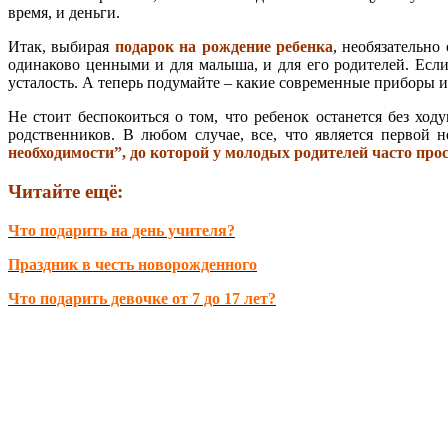
время, и деньги.
Итак, выбирая
подарок на рождение ребенка
, необязательно
одинаково ценными и для малыша, и для его родителей. Если
усталость. А теперь подумайте – какие современные приборы 
Не стоит беспокоиться о том, что ребенок останется без хо
родственников. В любом случае, все, что является первой
необходимости”, до которой у молодых родителей часто прос
Читайте ещё:
Что подарить на день учителя?
Праздник в честь новорожденного
Что подарить девочке от 7 до 17 лет?