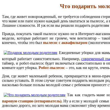
Что подарить мол
Там, где живет новорожденный, не требуется соблюдения стери
что маме или папе нужно каждый день хвататься за пылесос, а
Лишние сложности. И уж если вы решили подарить родителям до
Правда, покупать такой пылесос нужно не в Интернет-магазине
модели, которые работают не громче, чем вентилятор – тако
конечно, чтобы это был
пылесос с аквафильтром
(экологичное
Ежедневные уборки для мамы,
который работает самостоятельно. Например,
современный пыл
таймер, и робот-пылесос будет включаться самостоятельно в о
комнате идет уборка.
Робот-пылесос
– это, как ни крути, очен
Дом, где живет маленький ребенок, превращается в мини-прач
сильно уставать. В этом случае советуем подарить молодым р
насколько больше пользы молодой семье с ребенком принесет с
Так как гладить маме 
паровую станцию (отпариватель)
. Ну а если у молодой семьи
довольно дорого, но зато молодая мама сэкономит уйму времени