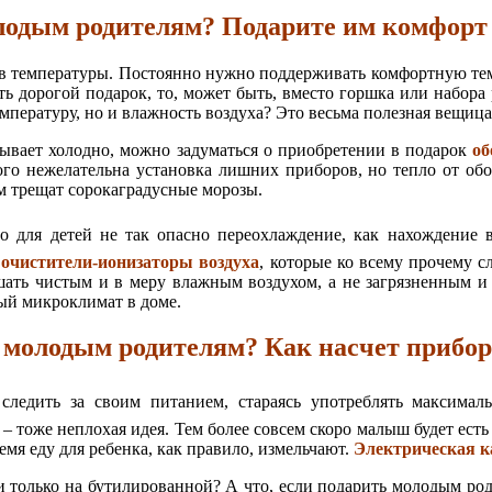
лодым родителям? Подарите им комфорт 
ов температуры. Постоянно нужно поддерживать комфортную темп
ать дорогой подарок, то, может быть, вместо горшка или набо
мпературу, но и влажность воздуха? Это весьма полезная вещица
бывает холодно, можно задуматься о приобретении в подарок
об
го нежелательна установка лишних приборов, но тепло от обог
ом трещат сорокаградусные морозы.
о для детей не так опасно переохлаждение, как нахождение в
и
очистители-ионизаторы воздуха
, которые ко всему прочему
ышать чистым и в меру влажным воздухом, а не загрязненным
ный микроклимат в доме.
 молодым родителям? Как насчет прибор
ледить за своим питанием, стараясь употреблять максимал
– тоже неплохая идея. Тем более совсем скоро малыш будет есть
ремя еду для ребенка, как правило, измельчают.
Электрическая 
ли только на бутилированной? А что, если подарить молодым р