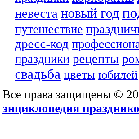
по
новый год
невеста
празднич
путешествие
дресс-код
профессиона
рецепты
ро
праздники
свадьба
цветы
юбилей
Все права защищены © 2
энциклопедия праздник