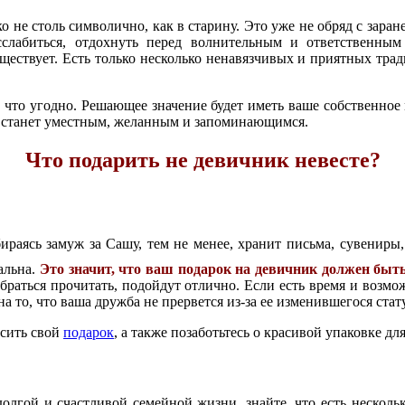
ко не столь символично, как в старину. Это уже не обряд с зара
слабиться
, отдохнуть перед волнительным и ответственным
уществует. Есть только несколько ненавязчивых и приятных тра
 что угодно. Решающее значение будет иметь ваше собственное
ок станет уместным, желанным и запоминающимся.
Что подарить не девичник невесте?
бираясь замуж за Сашу, тем не менее, хранит письма, сувенир
альна.
Это значит, что ваш подарок на девичник должен быт
обраться прочитать, подойдут отлично. Если есть время и возмож
то, что ваша дружба не прервется из-за ее изменившегося статус
осить свой
подарок
, а также позаботьтесь о красивой упаковке для
олгой и счастливой семейной жизни, знайте, что есть нескол