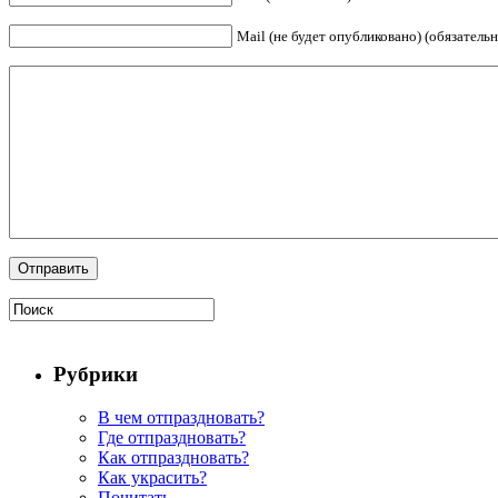
Mail (не будет опубликовано) (обязательн
Рубрики
В чем отпраздновать?
Где отпраздновать?
Как отпраздновать?
Как украсить?
Почитать