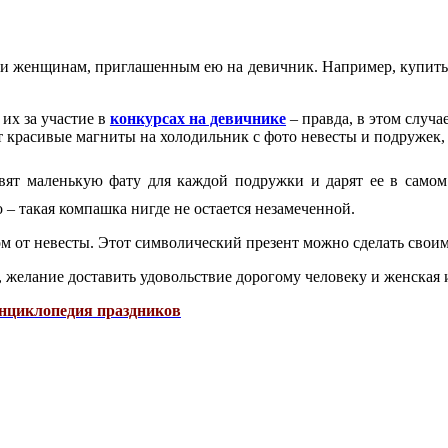
 и женщинам, приглашенным ею на девичник. Например, купить п
их за участие в
конкурсах на девичнике
– правда, в этом случа
т красивые магниты на холодильник с фото невесты и подружек, 
вят маленькую фату для каждой подружки и дарят ее в самом
о – такая компашка нигде не остается незамеченной.
м от невесты. Этот символический презент можно сделать своим
 желание доставить удовольствие дорогому человеку и женская 
энциклопедия праздников