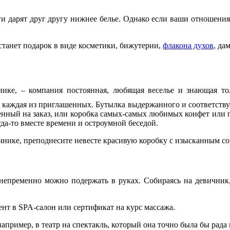
ги дарят друг другу нижнее белье. Однако если ваши отношения
танет подарок в виде косметики, бижутерии,
флакона духов
, да
чнике, – компания постоянная, любящая веселье и знающая т
я каждая из приглашенных. Бутылка выдержанного и соответст
еченный на заказ, или коробка самых-самых любимых конфет или
а-то вместе времени и остроумной беседой.
ичнике, преподнесите невесте красивую коробку с изысканным с
то непременно можно подержать в руках. Собираясь на девичн
т в SPA-салон или сертификат на курс массажа.
пример, в театр на спектакль, который она точно была бы рада