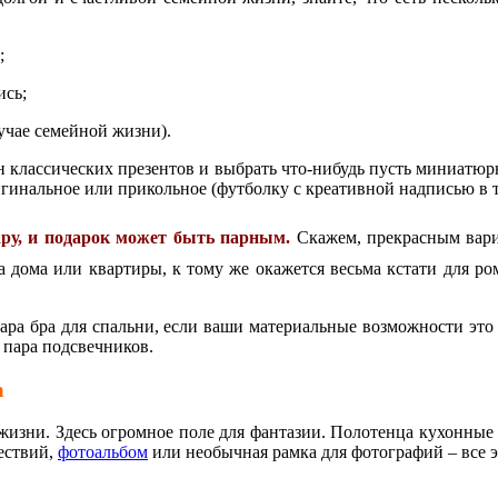
;
ись;
лучае семейной жизни).
 классических презентов и выбрать что-нибудь пусть миниатюрно
гинальное или прикольное (футболку с креативной надписью в т
пару, и подарок может быть парным.
Скажем, прекрасным вари
 дома или квартиры, к тому же окажется весьма кстати для р
пара бра для спальни, если ваши материальные возможности это
 пара подсвечников.
а
жизни. Здесь огромное поле для фантазии. Полотенца кухонные и
ествий,
фотоальбом
или необычная рамка для фотографий – все э