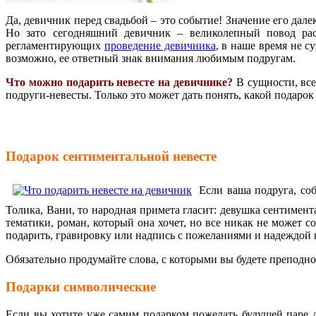
Да, девичник перед свадьбой – это событие! Значение его дале
Но зато сегодняшний девичник – великолепный повод рас
регламентирующих
проведение девичника
, в наше время не с
возможно, ее ответный знак внимания любимым подругам.
Что можно подарить невесте на девичнике?
В сущности, все
подруги-невесты. Только это может дать понять, какой подар
Подарок сентиментальной невесте
Если ваша подруга, со
Толика, Вани, то народная примета гласит: девушка сентимент
тематики, роман, который она хочет, но все никак не может с
подарить, гравировку или надпись с пожеланиями и надеждой на 
Обязательно продумайте слова, с которыми вы будете преподн
Подарки символические
Если вы хотите уже самим подарком пожелать будущей паре д