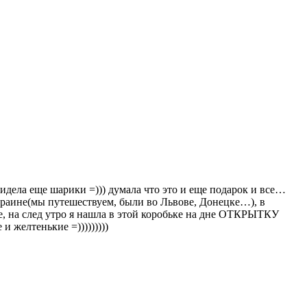
идела еще шарики =))) думала что это и еще подарок и все…
 Украине(мы путешествуем, были во Львове, Донецке…), в
 на след утро я нашла в этой коробьке на дне ОТКРЫТКУ
 желтенькие =)))))))))