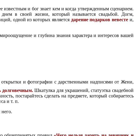
нее известным и бог знает кем и когда утвержденным сценарием.
 днем в своей жизни, который называется свадьбой. Догм,
диций, одной из которых является
дарение подарков невесте
и,
 мироощущение и глубина знания характера и интересов вашей
ы, открытки и фотографии с дарственными надписями от Жени,
ь долговечным.
Шкатулка для украшений, статуэтка свадебной
ность, постарайтесь сделать на предмете, который собираетесь
а и т. п.
 него.
ько общепринятых правил
«Чего нельзя дарить на девичник и