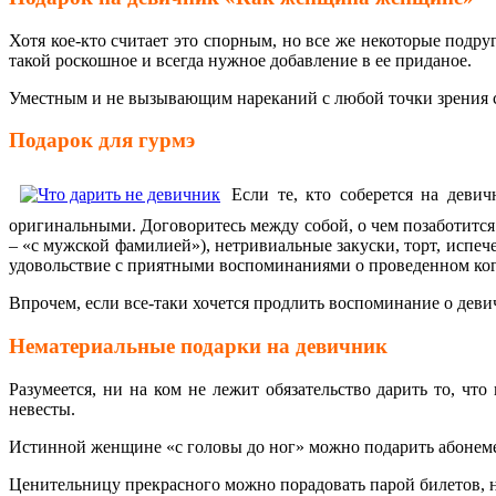
Хотя кое-кто считает это спорным, но все же некоторые подру
такой роскошное и всегда нужное добавление в ее приданое.
Уместным и не вызывающим нареканий с любой точки зрения с
Подарок для гурмэ
Если те, кто соберется на деви
оригинальными. Договоритесь между собой, о чем позаботитс
– «с мужской фамилией»), нетривиальные закуски, торт, исп
удовольствие с приятными воспоминаниями о проведенном когд
Впрочем, если все-таки хочется продлить воспоминание о дев
Нематериальные подарки на девичник
Разумеется, ни на ком не лежит обязательство дарить то, ч
невесты.
Истинной женщине «с головы до ног» можно подарить абонемен
Ценительницу прекрасного можно порадовать парой билетов, на