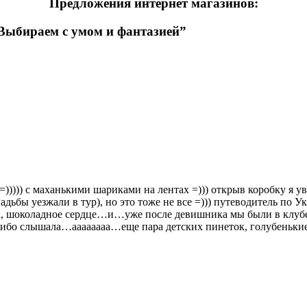
Предложения интернет магазинов:
 Выбираем с умом и фантазией”
))) с маханькими шариками на лентах =))) открыв коробку я ув
вадьбы уезжали в тур), но это тоже не все =))) путеводитель по
, шоколадное сердце…и…уже после девишника мы были в клубе,
 либо слышала…аааааааа…еще пара детских пинеток, голубенькие и