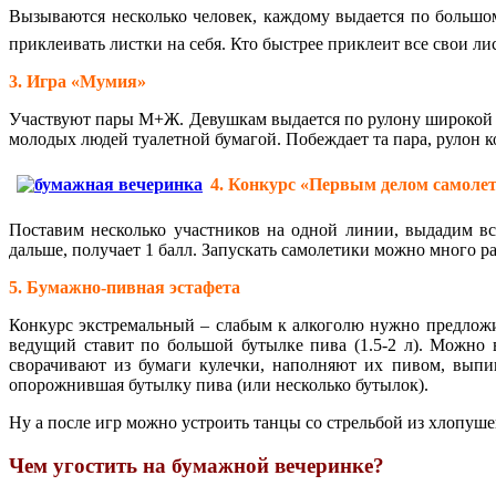
Вызываются несколько человек, каждому выдается по большо
приклеивать листки на себя. Кто быстрее приклеит все свои лис
3. Игра «Мумия»
Участвуют пары М+Ж. Девушкам выдается по рулону широкой 
молодых людей туалетной бумагой. Побеждает та пара, рулон к
4. Конкурс «Первым делом самоле
Поставим несколько участников на одной линии, выдадим вс
дальше, получает 1 балл. Запускать самолетики можно много раз
5. Бумажно-пивная эстафета
Конкурс экстремальный – слабым к алкоголю нужно предложит
ведущий ставит по большой бутылке пива (1.5-2 л). Можно
сворачивают из бумаги кулечки, наполняют их пивом, выпив
опорожнившая бутылку пива (или несколько бутылок).
Ну а после игр можно устроить танцы со стрельбой из хлопуш
Чем угостить на бумажной вечеринке?