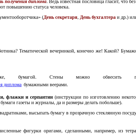
ть получения диплома
. Ведь известная пословица гласит, что б
уют повышению статуса человека.
ументооборотчика» (
День секретаря
,
День бухгалтера
и др.) ил
отника? Тематической вечеринкой, конечно же! Какой? Бумаж
 бумагой. Стены можно обвесить газета
бумажными веерами.
ки, флажки и серпантин
(инструкции по изготовлению некот
бумаги газеты и журналы, да и размеры делать побольше).
вадратиками, высыпать бумагу в прозрачную стеклянную посуду
численные фигурки оригами, сделанными, например, из тетр