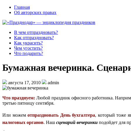
Главная
Об авторских правах
В чем отпраздновать?
Как отпраздновать?
Как украсить?
Чем угостить?
Что подарить?
Бумажная вечеринка. Сценар
августа 17, 2010
admin
Что празднуем:
Любой праздник офисного работника. Напри
третью пятницу сентября.
Или можем
отпраздновать День бухгалтера
, который тоже я
налоговых органов
. Наш
сценарий вечеринки
подойдет для п