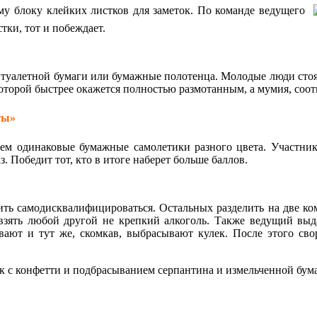
му блоку клейких листков для заметок. По команде ведущего
тки, тот и побеждает.
туалетной бумаги или бумажные полотенца. Молодые люди стоя
оторой быстрее окажется полностью размотанным, а мумия, соот
ты»
ем одинаковые бумажные самолетики разного цвета. Участники
. Победит тот, кто в итоге наберет больше баллов.
ь самодисквалифицироваться. Остальных разделить на две ком
 взять любой другой не крепкий алкоголь. Также ведущий выд
ают и тут же, скомкав, выбрасывают кулек. После этого свор
ек с конфетти и подбрасыванием серпантина и измельченной бу