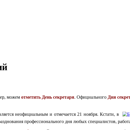
ий
мер, можем
отметить
День секретаря
. Официального
Дня секре
вляется неофициальным и отмечается 21 ноября.
Кстати, в
разднования профессионального дня любых специалистов, рабо