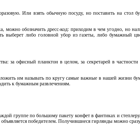
оразовую. Или взять обычную посуду, но поставить на стол б
а, можно обозначить дресс-код: приходим в чем угодно, но нал
сть выберет либо головной убор из газеты, либо бумажный цв
ва: за офисный планктон в целом, за секретарей в частности и
дложить им называть по кругу самые важные в нашей жизни бум
ходить к бумажным развлечениям.
аждой группе по большому пакету конфет в фантиках и степлеру.
а объявляется победителем. Получившиеся гирлянды можно сразу